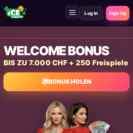
Log In
Sign Up
WELCOME BONUS
BIS ZU 7.000 CHF + 250 Freispiele
🎁
BONUS HOLEN