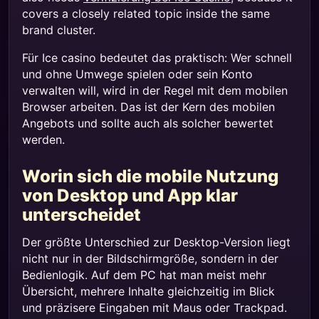
covers a closely related topic inside the same
brand cluster.
Für Ice casino bedeutet das praktisch: Wer schnell
und ohne Umwege spielen oder sein Konto
verwalten will, wird in der Regel mit dem mobilen
Browser arbeiten. Das ist der Kern des mobilen
Angebots und sollte auch als solcher bewertet
werden.
Worin sich die mobile Nutzung
von Desktop und App klar
unterscheidet
Der größte Unterschied zur Desktop-Version liegt
nicht nur in der Bildschirmgröße, sondern in der
Bedienlogik. Auf dem PC hat man meist mehr
Übersicht, mehrere Inhalte gleichzeitig im Blick
und präzisere Eingaben mit Maus oder Trackpad.