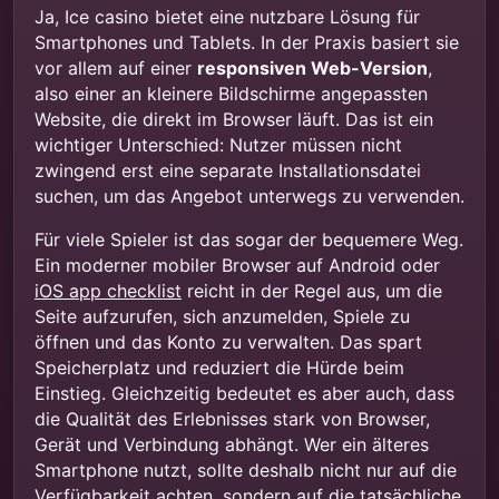
Ja, Ice casino bietet eine nutzbare Lösung für
Smartphones und Tablets. In der Praxis basiert sie
vor allem auf einer
responsiven Web-Version
,
also einer an kleinere Bildschirme angepassten
Website, die direkt im Browser läuft. Das ist ein
wichtiger Unterschied: Nutzer müssen nicht
zwingend erst eine separate Installationsdatei
suchen, um das Angebot unterwegs zu verwenden.
Für viele Spieler ist das sogar der bequemere Weg.
Ein moderner mobiler Browser auf Android oder
iOS app checklist
reicht in der Regel aus, um die
Seite aufzurufen, sich anzumelden, Spiele zu
öffnen und das Konto zu verwalten. Das spart
Speicherplatz und reduziert die Hürde beim
Einstieg. Gleichzeitig bedeutet es aber auch, dass
die Qualität des Erlebnisses stark von Browser,
Gerät und Verbindung abhängt. Wer ein älteres
Smartphone nutzt, sollte deshalb nicht nur auf die
Verfügbarkeit achten, sondern auf die tatsächliche