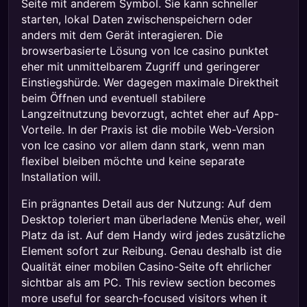
Seite mit anderem Symbol. Sie kann schneller
starten, lokal Daten zwischenspeichern oder
anders mit dem Gerät interagieren. Die
browserbasierte Lösung von Ice casino punktet
eher mit unmittelbarem Zugriff und geringerer
Einstiegshürde. Wer dagegen maximale Direktheit
beim Öffnen und eventuell stabilere
Langzeitnutzung bevorzugt, achtet eher auf App-
Vorteile. In der Praxis ist die mobile Web-Version
von Ice casino vor allem dann stark, wenn man
flexibel bleiben möchte und keine separate
Installation will.
Ein prägnantes Detail aus der Nutzung: Auf dem
Desktop toleriert man überladene Menüs eher, weil
Platz da ist. Auf dem Handy wird jedes zusätzliche
Element sofort zur Reibung. Genau deshalb ist die
Qualität einer mobilen Casino-Seite oft ehrlicher
sichtbar als am PC. This review section becomes
more useful for search-focused visitors when it