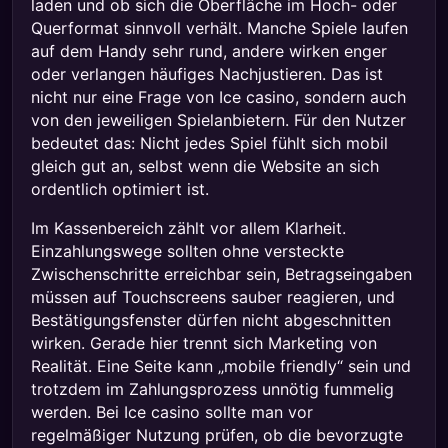
laden und ob sich die Oberfläche im Hoch- oder
Querformat sinnvoll verhält. Manche Spiele laufen
auf dem Handy sehr rund, andere wirken enger
oder verlangen häufiges Nachjustieren. Das ist
nicht nur eine Frage von Ice casino, sondern auch
von den jeweiligen Spielanbietern. Für den Nutzer
bedeutet das: Nicht jedes Spiel fühlt sich mobil
gleich gut an, selbst wenn die Website an sich
ordentlich optimiert ist.
Im Kassenbereich zählt vor allem Klarheit.
Einzahlungswege sollten ohne versteckte
Zwischenschritte erreichbar sein, Betragseingaben
müssen auf Touchscreens sauber reagieren, und
Bestätigungsfenster dürfen nicht abgeschnitten
wirken. Gerade hier trennt sich Marketing von
Realität. Eine Seite kann „mobile friendly“ sein und
trotzdem im Zahlungsprozess unnötig fummelig
werden. Bei Ice casino sollte man vor
regelmäßiger Nutzung prüfen, ob die bevorzugte