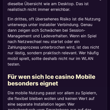
dieselbe Übersicht wie am Desktop. Das ist
realistisch nicht immer erreichbar.
Ein drittes, oft übersehenes Risiko ist die Nutzung
unterwegs unter instabiler Verbindung. Genau
dann zeigen sich Schwächen bei Session-
Management und Ladeverhalten. Wenn ein Spiel
nach Netzwechsel neu startet oder ein
Zahlungsprozess unterbrochen wird, ist das nicht
nur lästig, sondern praktisch relevant. Wer häufig
mobil spielt, sollte deshalb nicht nur im WLAN
testen.
Für wen sich Ice casino Mobile
besonders eignet
Die mobile Nutzung passt vor allem zu Spielern,
die flexibel bleiben wollen und keinen Wert auf
eine separate Installation legen. Wer
zwischendurch vom Smartphone aus auf das