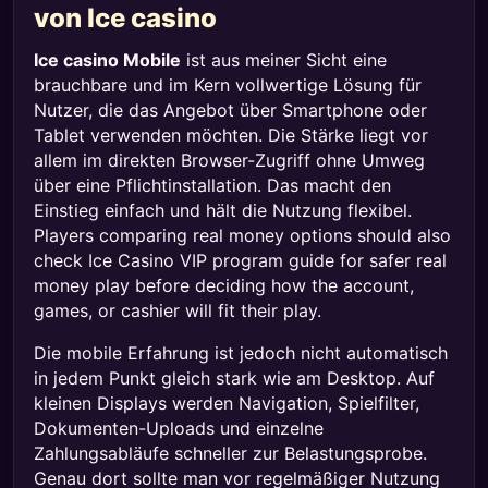
von Ice casino
Ice casino Mobile
ist aus meiner Sicht eine
brauchbare und im Kern vollwertige Lösung für
Nutzer, die das Angebot über Smartphone oder
Tablet verwenden möchten. Die Stärke liegt vor
allem im direkten Browser-Zugriff ohne Umweg
über eine Pflichtinstallation. Das macht den
Einstieg einfach und hält die Nutzung flexibel.
Players comparing real money options should also
check
Ice Casino VIP program guide for safer real
money play
before deciding how the account,
games, or cashier will fit their play.
Die mobile Erfahrung ist jedoch nicht automatisch
in jedem Punkt gleich stark wie am Desktop. Auf
kleinen Displays werden Navigation, Spielfilter,
Dokumenten-Uploads und einzelne
Zahlungsabläufe schneller zur Belastungsprobe.
Genau dort sollte man vor regelmäßiger Nutzung