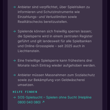
Anbieter sind verpflichtet, über Spielrisiken zu
informieren und Schutzinstrumente wie
Einzahlungs- und Verlustlimiten sowie
Realitätschecks bereitzustellen.
Spielende können sich freiwillig sperren lassen;
die Spielsperre wird in einem zentralen Register
geführt und gilt landesweit für alle Spielbanken
und Online-Grossspiele – seit 2025 auch in
Liechtenstein.
Eine freiwillige Spielsperre kann frühestens drei
Monate nach Eintrag wieder aufgehoben werden.
Anbieter müssen Massnahmen zum Sozialschutz
sowie zur Bekämpfung von Geldwäscherei
umsetzen.
HILFE FINDEN
SOS-Spielsucht – Spielen ohne Sucht (Helpline
0800 040 080) ↗