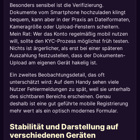
Besonders sensibel ist die Verifizierung.
Dokumente vom Smartphone hochzuladen klingt
bequem, kann aber in der Praxis an Dateiformaten,
Kameragröße oder Upload-Fenstern scheitern.
Mein Rat: Wer das Konto regelmäßig mobil nutzen
will, sollte den KYC-Prozess möglichst früh testen.
Nichts ist ärgerlicher, als erst bei einer späteren
Auszahlung festzustellen, dass der Dokumenten-
Upload am eigenen Gerät hakelig ist.
Ein zweites Beobachtungsdetail, das oft
unterschätzt wird: Auf dem Handy sehen viele
Nutzer Fehlermeldungen zu spät, weil sie unterhalb
des sichtbaren Bereichs erscheinen. Genau
deshalb ist eine gut geführte mobile Registrierung
mehr wert als ein optisch modernes Formular.
Stabilität und Darstellung auf
verschiedenen Geräten